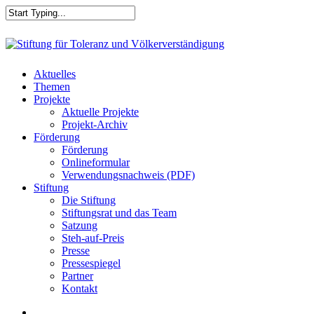
Skip
to
main
Close
content
Search
search
Menu
Aktuelles
Themen
Projekte
Aktuelle Projekte
Projekt-Archiv
Förderung
Förderung
Onlineformular
Verwendungsnachweis (PDF)
Stiftung
Die Stiftung
Stiftungsrat und das Team
Satzung
Steh-auf-Preis
Presse
Pressespiegel
Partner
Kontakt
search