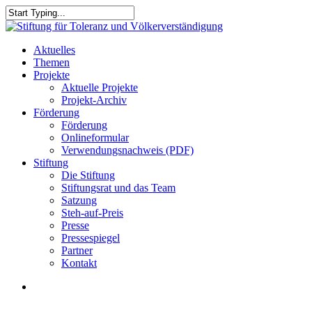
Skip
to
Close
main
Search
content
search
Menu
Aktuelles
Themen
Projekte
Aktuelle Projekte
Projekt-Archiv
Förderung
Förderung
Onlineformular
Verwendungsnachweis (PDF)
Stiftung
Die Stiftung
Stiftungsrat und das Team
Satzung
Steh-auf-Preis
Presse
Pressespiegel
Partner
Kontakt
search