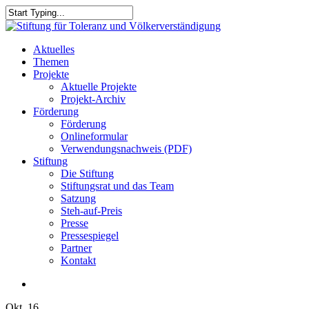
Skip
to
Close
main
Search
content
search
Menu
Aktuelles
Themen
Projekte
Aktuelle Projekte
Projekt-Archiv
Förderung
Förderung
Onlineformular
Verwendungsnachweis (PDF)
Stiftung
Die Stiftung
Stiftungsrat und das Team
Satzung
Steh-auf-Preis
Presse
Pressespiegel
Partner
Kontakt
search
Okt.
16