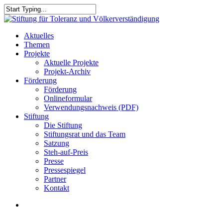
Skip
to
Close
main
Search
content
search
Menu
Aktuelles
Themen
Projekte
Aktuelle Projekte
Projekt-Archiv
Förderung
Förderung
Onlineformular
Verwendungsnachweis (PDF)
Stiftung
Die Stiftung
Stiftungsrat und das Team
Satzung
Steh-auf-Preis
Presse
Pressespiegel
Partner
Kontakt
search