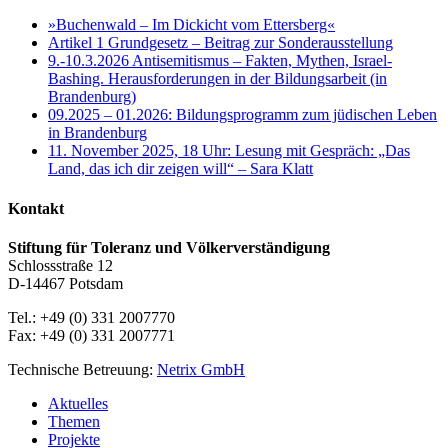
»Buchenwald – Im Dickicht vom Ettersberg«
Artikel 1 Grundgesetz – Beitrag zur Sonderausstellung
9.-10.3.2026 Antisemitismus – Fakten, Mythen, Israel-
Bashing. Herausforderungen in der Bildungsarbeit (in
Brandenburg)
09.2025 – 01.2026: Bildungsprogramm zum jüdischen Leben
in Brandenburg
11. November 2025, 18 Uhr: Lesung mit Gespräch: „Das
Land, das ich dir zeigen will“ – Sara Klatt
Kontakt
Stiftung für Toleranz und Völkerverständigung
Schlossstraße 12
D-14467 Potsdam
Tel.: +49 (0) 331 2007770
Fax: +49 (0) 331 2007771
Technische Betreuung:
Netrix GmbH
Close
Aktuelles
Menu
Themen
Projekte