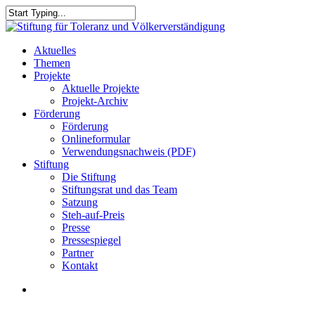
Skip
to
Close
main
Search
content
search
Menu
Aktuelles
Themen
Projekte
Aktuelle Projekte
Projekt-Archiv
Förderung
Förderung
Onlineformular
Verwendungsnachweis (PDF)
Stiftung
Die Stiftung
Stiftungsrat und das Team
Satzung
Steh-auf-Preis
Presse
Pressespiegel
Partner
Kontakt
search