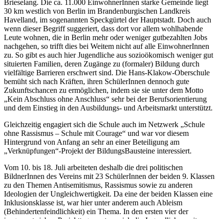
Brieselang. Die ca. 11.000 EinwohnerInnen starke Gemeinde liegt
30 km westlich von Berlin im Brandenburgischen Landkreis
Havelland, im sogenannten Speckgürtel der Hauptstadt. Doch auch
wenn dieser Begriff suggeriert, dass dort vor allem wohlhabende
Leute wohnen, die in Berlin mehr oder weniger gutbezahlten Jobs
nachgehen, so trifft dies bei Weitem nicht auf alle EinwohnerInnen
zu. So gibt es auch hier Jugendliche aus sozioökomisch weniger gut
situierten Familien, deren Zugänge zu (formaler) Bildung durch
vielfältige Barrieren erschwert sind. Die Hans-Klakow-Oberschule
bemüht sich nach Kräften, ihren SchülerInnen dennoch gute
Zukunftschancen zu ermöglichen, indem sie sie unter dem Motto
„Kein Abschluss ohne Anschluss“ sehr bei der Berufsorientierung
und dem Einstieg in den Ausbildungs- und Arbeitsmarkt unterstützt.
Gleichzeitig engagiert sich die Schule auch im Netzwerk „Schule
ohne Rassismus – Schule mit Courage“ und war vor diesem
Hintergrund von Anfang an sehr an einer Beteiligung am
„Verknüpfungen“-Projekt der BildungsBausteine interessiert.
Vom 10. bis 18. Juli arbeiteten deshalb die drei politischen
BildnerInnen des Vereins mit 23 SchülerInnen der beiden 9. Klassen
zu den Themen Antisemitismus, Rassismus sowie zu anderen
Ideologien der Ungleichwertigkeit. Da eine der beiden Klassen eine
Inklusionsklasse ist, war hier unter anderem auch Ableism
(Behindertenfeindlichkeit) ein Thema. In den ersten vier der