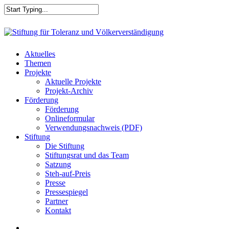
Skip
to
main
Close
content
Search
search
Menu
Aktuelles
Themen
Projekte
Aktuelle Projekte
Projekt-Archiv
Förderung
Förderung
Onlineformular
Verwendungsnachweis (PDF)
Stiftung
Die Stiftung
Stiftungsrat und das Team
Satzung
Steh-auf-Preis
Presse
Pressespiegel
Partner
Kontakt
search