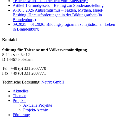
»Buchenwald – Im Dickicht vom Ettersberg«
Artikel 1 Grundgesetz – Beitrag zur Sonderausstellung
9.-10.3.2026 Antisemitismus – Fakten, Mythen, Israel-
Bashing. Herausforderungen in der Bildungsarbeit (in
Brandenburg)
09.2025 – 01.2026: Bildungsprogramm zum jüdischen Leben
in Brandenburg
Kontakt
Stiftung für Toleranz und Völkerverständigung
Schlossstraße 12
D-14467 Potsdam
Tel.: +49 (0) 331 2007770
Fax: +49 (0) 331 2007771
Technische Betreuung:
Netrix GmbH
Close
Aktuelles
Menu
Themen
Projekte
Aktuelle Projekte
Projekt-Archiv
Förderung