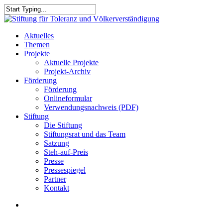
Skip
to
Close
main
Search
content
search
Menu
Aktuelles
Themen
Projekte
Aktuelle Projekte
Projekt-Archiv
Förderung
Förderung
Onlineformular
Verwendungsnachweis (PDF)
Stiftung
Die Stiftung
Stiftungsrat und das Team
Satzung
Steh-auf-Preis
Presse
Pressespiegel
Partner
Kontakt
search