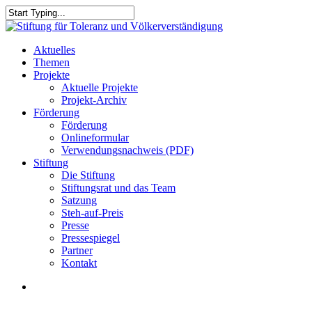
Skip
to
Close
main
Search
content
search
Menu
Aktuelles
Themen
Projekte
Aktuelle Projekte
Projekt-Archiv
Förderung
Förderung
Onlineformular
Verwendungsnachweis (PDF)
Stiftung
Die Stiftung
Stiftungsrat und das Team
Satzung
Steh-auf-Preis
Presse
Pressespiegel
Partner
Kontakt
search