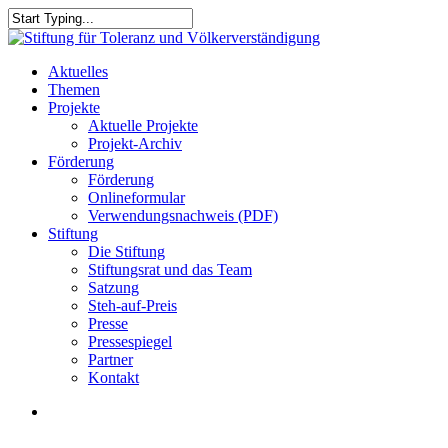
Skip
to
Close
main
Search
content
search
Menu
Aktuelles
Themen
Projekte
Aktuelle Projekte
Projekt-Archiv
Förderung
Förderung
Onlineformular
Verwendungsnachweis (PDF)
Stiftung
Die Stiftung
Stiftungsrat und das Team
Satzung
Steh-auf-Preis
Presse
Pressespiegel
Partner
Kontakt
search