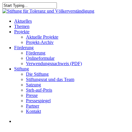
Skip
to
Close
main
Search
content
search
Menu
Aktuelles
Themen
Projekte
Aktuelle Projekte
Projekt-Archiv
Förderung
Förderung
Onlineformular
Verwendungsnachweis (PDF)
Stiftung
Die Stiftung
Stiftungsrat und das Team
Satzung
Steh-auf-Preis
Presse
Pressespiegel
Partner
Kontakt
search