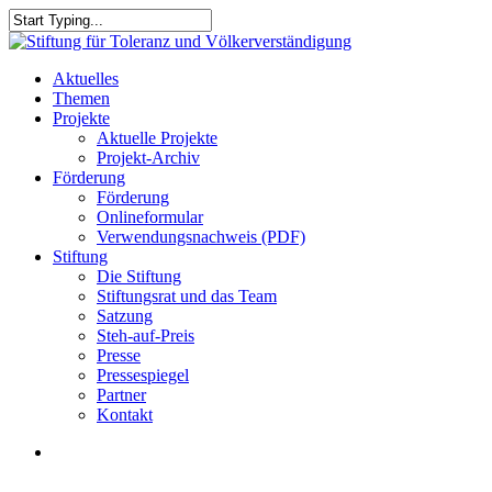
Skip
to
Close
main
Search
content
search
Menu
Aktuelles
Themen
Projekte
Aktuelle Projekte
Projekt-Archiv
Förderung
Förderung
Onlineformular
Verwendungsnachweis (PDF)
Stiftung
Die Stiftung
Stiftungsrat und das Team
Satzung
Steh-auf-Preis
Presse
Pressespiegel
Partner
Kontakt
search