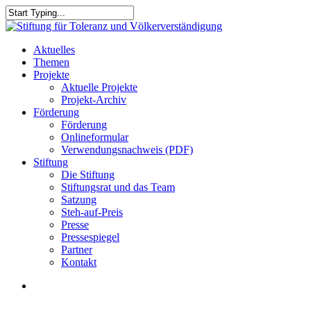
Skip
to
Close
main
Search
content
search
Menu
Aktuelles
Themen
Projekte
Aktuelle Projekte
Projekt-Archiv
Förderung
Förderung
Onlineformular
Verwendungsnachweis (PDF)
Stiftung
Die Stiftung
Stiftungsrat und das Team
Satzung
Steh-auf-Preis
Presse
Pressespiegel
Partner
Kontakt
search