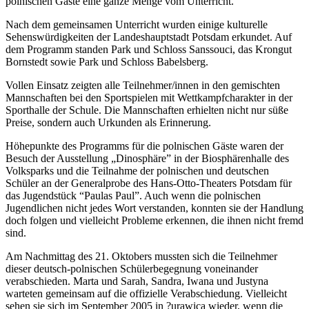
polnischen Gäste eine ganze Menge vom Unterricht.
Nach dem gemeinsamen Unterricht wurden einige kulturelle
Sehenswürdigkeiten der Landeshauptstadt Potsdam erkundet. Auf
dem Programm standen Park und Schloss Sanssouci, das Krongut
Bornstedt sowie Park und Schloss Babelsberg.
Vollen Einsatz zeigten alle Teilnehmer/innen in den gemischten
Mannschaften bei den Sportspielen mit Wettkampfcharakter in der
Sporthalle der Schule. Die Mannschaften erhielten nicht nur süße
Preise, sondern auch Urkunden als Erinnerung.
Höhepunkte des Programms für die polnischen Gäste waren der
Besuch der Ausstellung „Dinosphäre” in der Biosphärenhalle des
Volksparks und die Teilnahme der polnischen und deutschen
Schüler an der Generalprobe des Hans-Otto-Theaters Potsdam für
das Jugendstück “Paulas Paul”. Auch wenn die polnischen
Jugendlichen nicht jedes Wort verstanden, konnten sie der Handlung
doch folgen und vielleicht Probleme erkennen, die ihnen nicht fremd
sind.
Am Nachmittag des 21. Oktobers mussten sich die Teilnehmer
dieser deutsch-polnischen Schülerbegegnung voneinander
verabschieden. Marta und Sarah, Sandra, Iwana und Justyna
warteten gemeinsam auf die offizielle Verabschiedung. Vielleicht
sehen sie sich im September 2005 in ?urawica wieder, wenn die