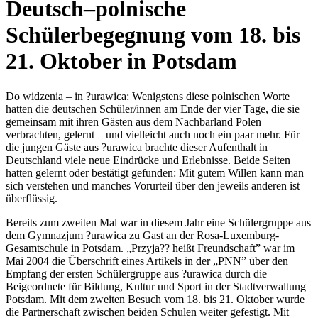
Deutsch–polnische
Schülerbegegnung vom 18. bis
21. Oktober in Potsdam
Do widzenia – in ?urawica: Wenigstens diese polnischen Worte
hatten die deutschen Schüler/innen am Ende der vier Tage, die sie
gemeinsam mit ihren Gästen aus dem Nachbarland Polen
verbrachten, gelernt – und vielleicht auch noch ein paar mehr. Für
die jungen Gäste aus ?urawica brachte dieser Aufenthalt in
Deutschland viele neue Eindrücke und Erlebnisse. Beide Seiten
hatten gelernt oder bestätigt gefunden: Mit gutem Willen kann man
sich verstehen und manches Vorurteil über den jeweils anderen ist
überflüssig.
Bereits zum zweiten Mal war in diesem Jahr eine Schülergruppe aus
dem Gymnazjum ?urawica zu Gast an der Rosa-Luxemburg-
Gesamtschule in Potsdam. „Przyja?? heißt Freundschaft” war im
Mai 2004 die Überschrift eines Artikels in der „PNN” über den
Empfang der ersten Schülergruppe aus ?urawica durch die
Beigeordnete für Bildung, Kultur und Sport in der Stadtverwaltung
Potsdam. Mit dem zweiten Besuch vom 18. bis 21. Oktober wurde
die Partnerschaft zwischen beiden Schulen weiter gefestigt. Mit