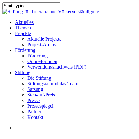
Skip
to
Close
main
Search
content
search
Menu
Aktuelles
Themen
Projekte
Aktuelle Projekte
Projekt-Archiv
Förderung
Förderung
Onlineformular
Verwendungsnachweis (PDF)
Stiftung
Die Stiftung
Stiftungsrat und das Team
Satzung
Steh-auf-Preis
Presse
Pressespiegel
Partner
Kontakt
search