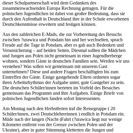
dieser Schulpartnerschaft wird dem Gedanken des
zusammenwachsenden Europa Rechnung getragen. Für die
polnischen Jugendlichen ist dabei von großer Bedeutung, dass sie
durch den Aufenthalt in Deutschland ihre in der Schule erworbenen
Deutschkenntnisse erweitern und festigen können.
Aus den zahlreichen E-Mails, die zur Vorbereitung des Besuchs
zwischen ?urawica und Potsdam hin und her wechselten, sprach
Freude auf die Tage in Potsdam, aber es gab auch Bedenken und
Verunsicherung – auf beiden Seiten. Diesmal sollten die Mädchen
und Jungen aus Polen nicht gemeinsam in einer Jugendherberge
wohnen, sondern Gäste in deutschen Familien sein. Werden wir uns
verstehen? Was sollen wir gemeinsam mit unserem Gast
unternehmen? Diese und andere Fragen beschäftigten bis zum
Eintreffen der Gäste. Einige gastgebende Eltern ordneten sogar
ihren Arbeitsrhythmus der Aufgabe unter, gute Gastgeber zu sein.
Die deutschen Schüler/innen berieten im Vorfeld des Besuches
gemeinsam das Programm und ihre Aufgaben. Einige Briefe von
polnischen Jugendlichen fanden sofort Interessenten.
Am Montag nach den Herbstferien traf die Reisegruppe ( 20
Schüler/innen, zwei Deutschlehrerinnen ) endlich in Potsdam ein.
Müde nach der langen (Nacht-)Fahrt (?urawica liegt nur wenige
Kilometer entfernt von der Grenze zwischen Polen und der
Ukraine), aber in guter Stimmung kletterten die Jungen und