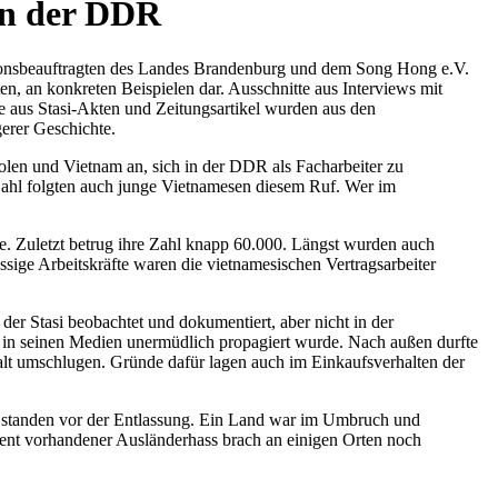
 in der DDR
ationsbeauftragten des Landes Brandenburg und dem Song Hong e.V.
en, an konkreten Beispielen dar. Ausschnitte aus Interviews mit
e aus Stasi-Akten und Zeitungsartikel wurden aus den
gerer Geschichte.
len und Vietnam an, sich in der DDR als Facharbeiter zu
r Zahl folgten auch junge Vietnamesen diesem Ruf. Wer im
rie. Zuletzt betrug ihre Zahl knapp 60.000. Längst wurden auch
ssige Arbeitskräfte waren die vietnamesischen Vertragsarbeiter
r Stasi beobachtet und dokumentiert, aber nicht in der
nd in seinen Medien unermüdlich propagiert wurde. Nach außen durfte
lt umschlugen. Gründe dafür lagen auch im Einkaufsverhalten der
 standen vor der Entlassung. Ein Land war im Umbruch und
tent vorhandener Ausländerhass brach an einigen Orten noch