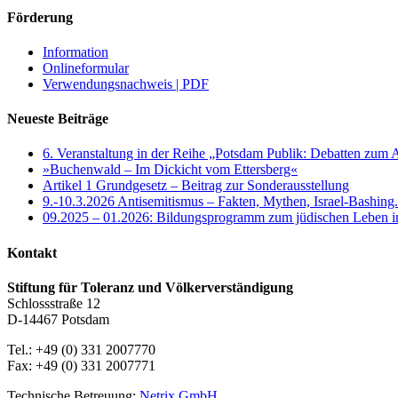
Förderung
Information
Onlineformular
Verwendungsnachweis | PDF
Neueste Beiträge
6. Veranstaltung in der Reihe „Potsdam Publik: Debatten zum 
»Buchenwald – Im Dickicht vom Ettersberg«
Artikel 1 Grundgesetz – Beitrag zur Sonderausstellung
9.-10.3.2026 Antisemitismus – Fakten, Mythen, Israel-Bashing
09.2025 – 01.2026: Bildungsprogramm zum jüdischen Leben 
Kontakt
Stiftung für Toleranz und Völkerverständigung
Schlossstraße 12
D-14467 Potsdam
Tel.: +49 (0) 331 2007770
Fax: +49 (0) 331 2007771
Technische Betreuung:
Netrix GmbH