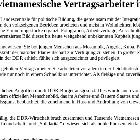
vietnamesische Vertragsarbeiter
Landeszentrale für politische Bildung, die gemeinsam mit der Integr
e in den volkseigenen Betrieben arbeiteten und meist in Wohnheimen lebt
 Erinnerungsstücke ergänzt. Fotografien, Arbeitsverträge, Ausschnitt
erenziertes Bild dieses bis heute weitgehend unbekannten Kapitels jün
 angewiesen. Sie bot jungen Menschen aus Mosambik, Angola, Kuba, Po
itskraft der maroden Planwirtschaft zur Verfügung zu stehen. In große
n der DDR erhielt, fühlte sich ausgezeichnet und privilegiert.
eholten Vertragsarbeiter. Sie arbeiteten vor allem in der Leichtindust
e nur noch in einem Schnellkurs unterrichtet. Als fleißige und zuverlä
lichen Angriffen durch DDR-Bürger ausgesetzt. Dies wurde auch von de
ig dem offiziellen Menschenbild, das im Arbeiter-und-Bauern-Staates u
 Missgunst beobachtet, die zunehmend in Hass und Androhung von Gewa
ällig, die DDR-Wirtschaft brach zusammen und Tausende Vietnamesen
undschaft” und „Solidarität” erwiesen sich als hohle Phrasen, ein la
randenburg ausgeliehen werden.