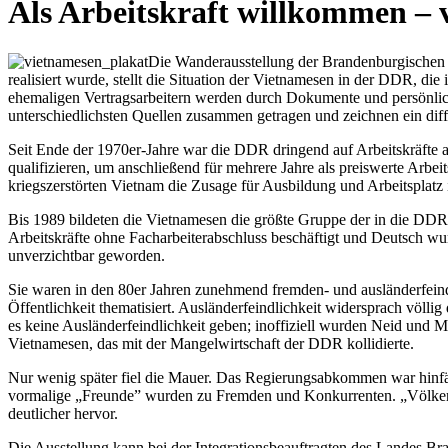
Als Arbeitskraft willkommen – 
Die Wanderausstellung der Brandenburgischen 
realisiert wurde, stellt die Situation der Vietnamesen in der DDR, di
ehemaligen Vertragsarbeitern werden durch Dokumente und persönliche
unterschiedlichsten Quellen zusammen getragen und zeichnen ein diff
Seit Ende der 1970er-Jahre war die DDR dringend auf Arbeitskräfte
qualifizieren, um anschließend für mehrere Jahre als preiswerte Arbe
kriegszerstörten Vietnam die Zusage für Ausbildung und Arbeitsplatz i
Bis 1989 bildeten die Vietnamesen die größte Gruppe der in die DDR g
Arbeitskräfte ohne Facharbeiterabschluss beschäftigt und Deutsch wurd
unverzichtbar geworden.
Sie waren in den 80er Jahren zunehmend fremden- und ausländerfeind
Öffentlichkeit thematisiert. Ausländerfeindlichkeit widersprach völl
es keine Ausländerfeindlichkeit geben; inoffiziell wurden Neid und
Vietnamesen, das mit der Mangelwirtschaft der DDR kollidierte.
Nur wenig später fiel die Mauer. Das Regierungsabkommen war hinf
vormalige „Freunde” wurden zu Fremden und Konkurrenten. „Völkerfre
deutlicher hervor.
Die Ausstellung kann bei der Integrationsbeauftragten des Landes B