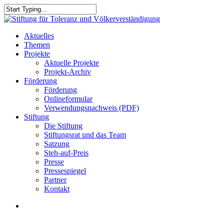
Skip
to
Close
main
Search
content
search
Menu
Aktuelles
Themen
Projekte
Aktuelle Projekte
Projekt-Archiv
Förderung
Förderung
Onlineformular
Verwendungsnachweis (PDF)
Stiftung
Die Stiftung
Stiftungsrat und das Team
Satzung
Steh-auf-Preis
Presse
Pressespiegel
Partner
Kontakt
search