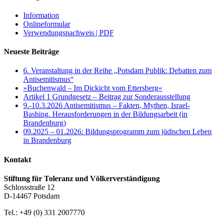
Information
Onlineformular
Verwendungsnachweis | PDF
Neueste Beiträge
6. Veranstaltung in der Reihe „Potsdam Publik: Debatten zum
Antisemitismus“
»Buchenwald – Im Dickicht vom Ettersberg«
Artikel 1 Grundgesetz – Beitrag zur Sonderausstellung
9.-10.3.2026 Antisemitismus – Fakten, Mythen, Israel-
Bashing. Herausforderungen in der Bildungsarbeit (in
Brandenburg)
09.2025 – 01.2026: Bildungsprogramm zum jüdischen Leben
in Brandenburg
Kontakt
Stiftung für Toleranz und Völkerverständigung
Schlossstraße 12
D-14467 Potsdam
Tel.: +49 (0) 331 2007770