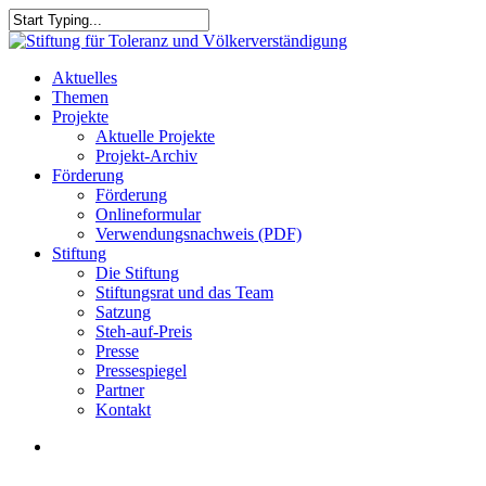
Skip
to
Close
main
Search
content
search
Menu
Aktuelles
Themen
Projekte
Aktuelle Projekte
Projekt-Archiv
Förderung
Förderung
Onlineformular
Verwendungsnachweis (PDF)
Stiftung
Die Stiftung
Stiftungsrat und das Team
Satzung
Steh-auf-Preis
Presse
Pressespiegel
Partner
Kontakt
search