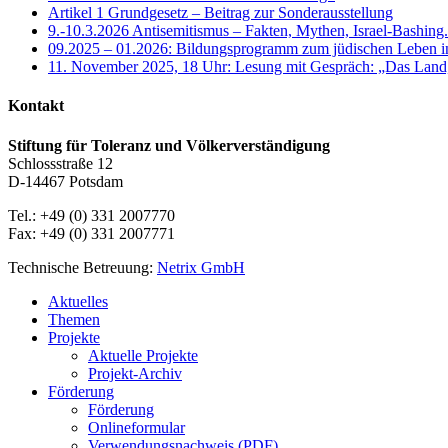
Artikel 1 Grundgesetz – Beitrag zur Sonderausstellung
9.-10.3.2026 Antisemitismus – Fakten, Mythen, Israel-Bashing
09.2025 – 01.2026: Bildungsprogramm zum jüdischen Leben 
11. November 2025, 18 Uhr: Lesung mit Gespräch: „Das Land, d
Kontakt
Stiftung für Toleranz und Völkerverständigung
Schlossstraße 12
D-14467 Potsdam
Tel.: +49 (0) 331 2007770
Fax: +49 (0) 331 2007771
Technische Betreuung:
Netrix GmbH
Close
Aktuelles
Menu
Themen
Projekte
Aktuelle Projekte
Projekt-Archiv
Förderung
Förderung
Onlineformular
Verwendungsnachweis (PDF)