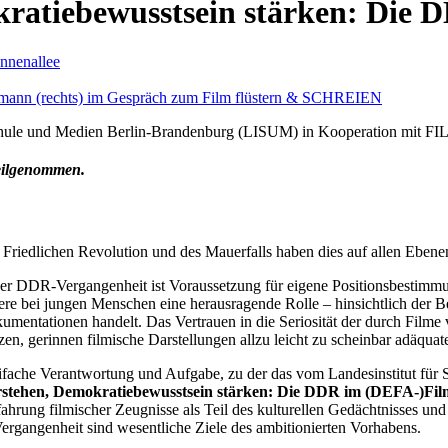
kratiebewusstsein stärken: Die
Schule und Medien
Berlin-Brandenburg (LISUM) in Kooperation mit
eilgenommen.
 Friedlichen Revolution und des Mauerfalls haben dies auf allen Eben
der DDR-Vergangenheit ist Voraussetzung für eigene Positionsbestimm
e bei jungen Menschen eine herausragende Rolle – hinsichtlich der Bel
entationen handelt. Das Vertrauen in die Seriosität der durch Filme v
tzen, gerinnen filmische Darstellungen allzu leicht zu scheinbar adäqu
ache Verantwortung und Aufgabe, zu der das vom Landesinstitut für
rstehen, Demokratiebewusstsein stärken: Die DDR im (DEFA-)Fi
hrung filmischer Zeugnisse als Teil des kulturellen Gedächtnisses un
ergangenheit sind wesentliche Ziele des ambitionierten Vorhabens.