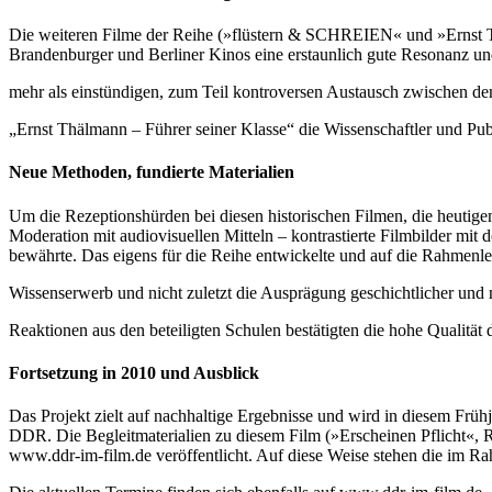
Die weiteren Filme der Reihe (»flüstern & SCHREIEN« und »Ernst Th
Brandenburger und Berliner Kinos eine erstaunlich gute Resonanz und 
mehr als einstündigen, zum Teil kontroversen Austausch zwischen
„Ernst Thälmann – Führer seiner Klasse“ die Wissenschaftler und Pu
Neue Methoden, fundierte Materialien
Um die Rezeptionshürden bei diesen historischen Filmen, die heutige
Moderation mit audiovisuellen Mitteln – kontrastierte Filmbilder mit 
bewährte. Das eigens für die Reihe entwickelte und auf die Rahmenleh
Wissenserwerb und nicht zuletzt die Ausprägung geschichtlicher un
Reaktionen aus den beteiligten Schulen bestätigten die hohe Qualität 
Fortsetzung in 2010 und Ausblick
Das Projekt zielt auf nachhaltige Ergebnisse und wird in diesem Frü
DDR. Die Begleitmaterialien zu diesem Film (»Erscheinen Pflicht«, 
www.ddr-im-film.de veröffentlicht. Auf diese Weise stehen die im R