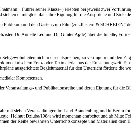
älmann – Führer seiner Klasse«) erlebten bei jeweils zwei Vorführun
stellten damit gleichfalls ihre Eignung für die Ansprüche und Ziele de
 dem Publikum und den Gästen zum Film (zu „flüstern & SCHREIEN“ d
blizisten Dr. Annette Leo und Dr. Günter Agde) über die Inhalte, Form
n Sehgewohnheiten nicht mehr entsprechen, zu verringern und den Zugan
dokumentarischem Foto- oder Textmaterial aus der Entstehungszeit. Ein 
rpläne ausgerichtete Begleitmaterial für den Unterricht förderte die w
d medialer Kompetenzen.
der Veranstaltungs- und Publikationsreihe und deren Eignung für die Bi
hjahr mit sieben Veranstaltungen im Land Brandenburg und in Berlin for
Regie: Helmut Dziuba/1984) wird momentan erarbeitet und ab Mitte Fe
ahmen der Reihe bewährten Unterrichtskonzepte und Materialien dem B