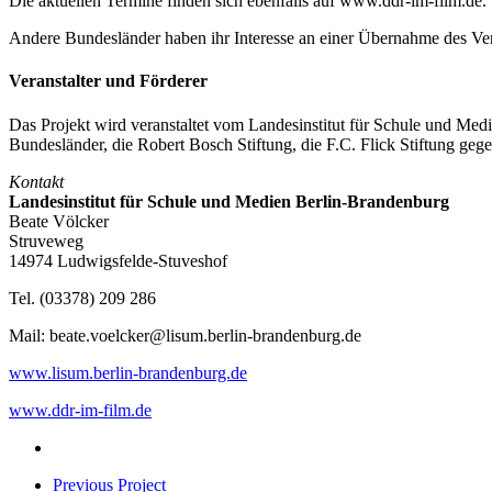
Die aktuellen Termine finden sich ebenfalls auf www.ddr-im-film.de.
Andere Bundesländer haben ihr Interesse an einer Übernahme des Ver
Veranstalter und Förderer
Das Projekt wird veranstaltet vom Landesinstitut für Schule und M
Bundesländer, die Robert Bosch Stiftung, die F.C. Flick Stiftung ge
Kontakt
Landesinstitut für Schule und Medien Berlin-Brandenburg
Beate Völcker
Struveweg
14974 Ludwigsfelde-Stuveshof
Tel. (03378) 209 286
Mail: beate.voelcker@lisum.berlin-brandenburg.de
www.lisum.berlin-brandenburg.de
www.ddr-im-film.de
Previous Project