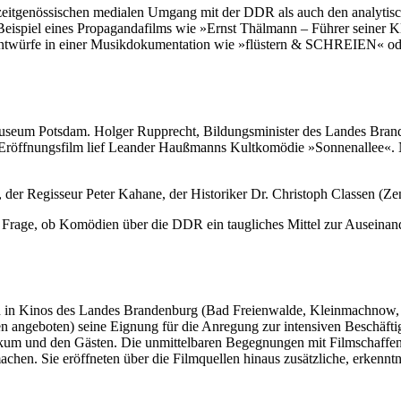
itgenössischen medialen Umgang mit der DDR als auch den analytisc
 Beispiel eines Propagandafilms wie »Ernst Thälmann – Führer seiner Kla
sentwürfe in einer Musikdokumentation wie »flüstern & SCHREIEN« oder
seum Potsdam. Holger Rupprecht, Bildungsminister des Landes Branden
 Eröffnungsfilm lief Leander Haußmanns Kultkomödie »Sonnenallee«.
 der Regisseur Peter Kahane, der Historiker Dr. Christoph Classen (Z
 Frage, ob Komödien über die DDR ein taugliches Mittel zur Auseinand
en in Kinos des Landes Brandenburg (Bad Freienwalde, Kleinmachnow,
gen angeboten) seine Eignung für die Anregung zur intensiven Beschäf
ikum und den Gästen. Die unmittelbaren Begegnungen mit Filmschaffen
achen. Sie eröffneten über die Filmquellen hinaus zusätzliche, erkenn