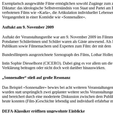
Exemplarisch ausgewählte Filme ermöglichen sowohl Zugänge zum ze
Diktatur: das ideologische Selbstverständnis von Staat und Partei am
verbotenen Films wie »Karla«, die Artikulation individueller Leben
Vergangenheit in einer Komödie wie »Sonnenallee«.
Auftakt am 9. November 2009
Auftakt der Veranstaltungsreihe war am 9. November 2009 im Filmmu
Potsdamer Schülerinnen und Schüler waren als Gäste anwesend. Als
Publikum sowie Filmemachern und Experten zum Film: der mit dem
Bundesfilmpreis ausgezeichnete Szenograph des Films, Lothar Holler,
listin Sophie Diesselhorst (CICERO). Dabei ging es vor allem um die
Verklärung beitragen oder nicht doch weit darüber hinauswirken.
„Sonnenallee“ stieß auf große Resonanz
Das Beispiel »Sonnenallee« bewies bei acht weiteren Veranstaltung
wurden statt ursprünglich zwei geplanter weitere sechs Veranstaltun
und bereichert durch eine moderierte Diskussion zwischen dem Publ
heute konnten (Film-)Geschichte lebendig und individuell erfahrbar m
DEFA-Klassiker eröffnen ungewohnte Einblicke