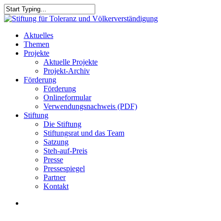
Skip
to
Close
main
Search
content
search
Menu
Aktuelles
Themen
Projekte
Aktuelle Projekte
Projekt-Archiv
Förderung
Förderung
Onlineformular
Verwendungsnachweis (PDF)
Stiftung
Die Stiftung
Stiftungsrat und das Team
Satzung
Steh-auf-Preis
Presse
Pressespiegel
Partner
Kontakt
search