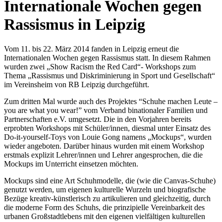
Internationale Wochen gegen
Rassismus in Leipzig
Vom 11. bis 22. März 2014 fanden in Leipzig erneut die
Internationalen Wochen gegen Rassismus statt. In diesem Rahmen
wurden zwei „Show Racism the Red Card“- Workshops zum
Thema „Rassismus und Diskriminierung in Sport und Gesellschaft“
im Vereinsheim von RB Leipzig durchgeführt.
Zum dritten Mal wurde auch des Projektes “Schuhe machen Leute –
you are what you wear!” vom Verband binationaler Familien und
Partnerschaften e.V. umgesetzt. Die in den Vorjahren bereits
erprobten Workshops mit Schüler/innen, diesmal unter Einsatz des
Do-it-yourself-Toys von Louie Gong namens „Mockups“, wurden
wieder angeboten. Darüber hinaus wurden mit einem Workshop
erstmals explizit Lehrer/innen und Lehrer angesprochen, die die
Mockups im Unterricht einsetzen möchten.
Mockups sind eine Art Schuhmodelle, die (wie die Canvas-Schuhe)
genutzt werden, um eigenen kulturelle Wurzeln und biografische
Bezüge kreativ-künstlerisch zu artikulieren und gleichzeitig, durch
die moderne Form des Schuhs, die prinzipielle Vereinbarkeit des
urbanen Großstadtlebens mit den eigenen vielfältigen kulturellen