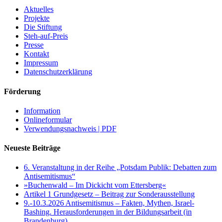
Aktuelles
Projekte
Die Stiftung
Steh-auf-Preis
Presse
Kontakt
Impressum
Datenschutzerklärung
Förderung
Information
Onlineformular
Verwendungsnachweis | PDF
Neueste Beiträge
6. Veranstaltung in der Reihe „Potsdam Publik: Debatten zum
Antisemitismus“
»Buchenwald – Im Dickicht vom Ettersberg«
Artikel 1 Grundgesetz – Beitrag zur Sonderausstellung
9.-10.3.2026 Antisemitismus – Fakten, Mythen, Israel-
Bashing. Herausforderungen in der Bildungsarbeit (in
Brandenburg)