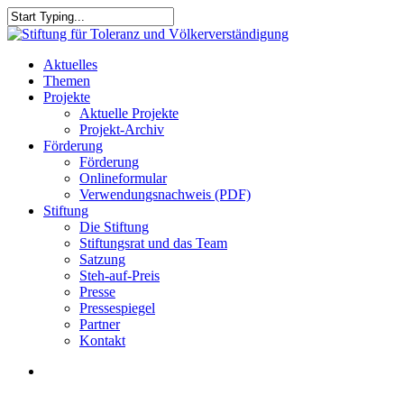
Skip
to
Close
main
Search
content
search
Menu
Aktuelles
Themen
Projekte
Aktuelle Projekte
Projekt-Archiv
Förderung
Förderung
Onlineformular
Verwendungsnachweis (PDF)
Stiftung
Die Stiftung
Stiftungsrat und das Team
Satzung
Steh-auf-Preis
Presse
Pressespiegel
Partner
Kontakt
search