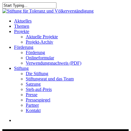
Skip
to
Close
main
Search
content
search
Menu
Aktuelles
Themen
Projekte
Aktuelle Projekte
Projekt-Archiv
Förderung
Förderung
Onlineformular
Verwendungsnachweis (PDF)
Stiftung
Die Stiftung
Stiftungsrat und das Team
Satzung
Steh-auf-Preis
Presse
Pressespiegel
Partner
Kontakt
search