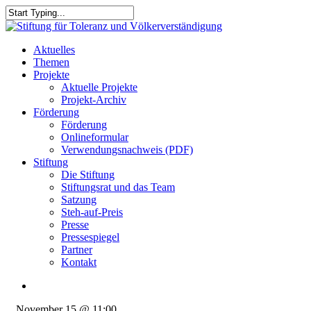
Skip
to
Close
main
Search
content
search
Menu
Aktuelles
Themen
Projekte
Aktuelle Projekte
Projekt-Archiv
Förderung
Förderung
Onlineformular
Verwendungsnachweis (PDF)
Stiftung
Die Stiftung
Stiftungsrat und das Team
Satzung
Steh-auf-Preis
Presse
Pressespiegel
Partner
Kontakt
search
November 15 @ 11:00